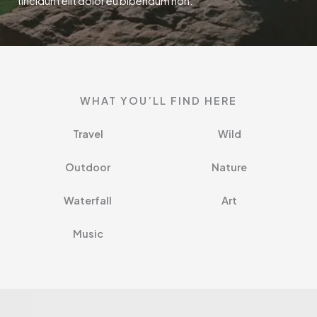
tincidunt elit dolor eu bibendum non.
WHAT YOU’LL FIND HERE
Travel
Wild​
Outdoor
Nature​
Waterfall
Art​​
Music