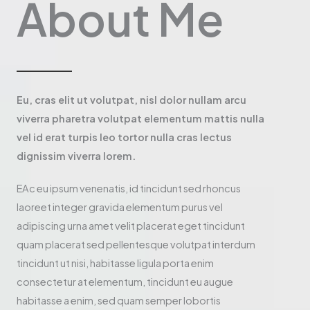
About Me
Eu, cras elit ut volutpat, nisl dolor nullam arcu
viverra pharetra volutpat elementum mattis nulla
vel id erat turpis leo tortor nulla cras lectus
dignissim viverra lorem.
EAc eu ipsum venenatis, id tincidunt sed rhoncus
laoreet integer gravida elementum purus vel
adipiscing urna amet velit placerat eget tincidunt
quam placerat sed pellentesque volutpat interdum
tincidunt ut nisi, habitasse ligula porta enim
consectetur at elementum, tincidunt eu augue
habitasse a enim, sed quam semper lobortis