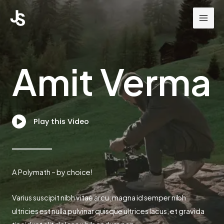
Skip
to
content
Amit Verma
Play this Video
A Polymath – by choice!
Varius suscipit nibh vitae arcu, magna id semper nibh
ultricies est nulla pulvinar quisque ultrices lacus, et gravida